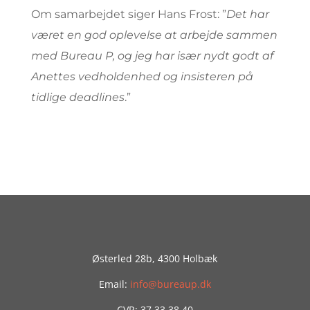
Om samarbejdet siger Hans Frost: ”
Det har
været en god oplevelse at arbejde sammen
med Bureau P, og jeg har især nydt godt af
Anettes vedholdenhed og insisteren på
tidlige deadlines
.”
Østerled 28b, 4300 Holbæk
Email:
info@bureaup.dk
CVR: 37 33 38 40